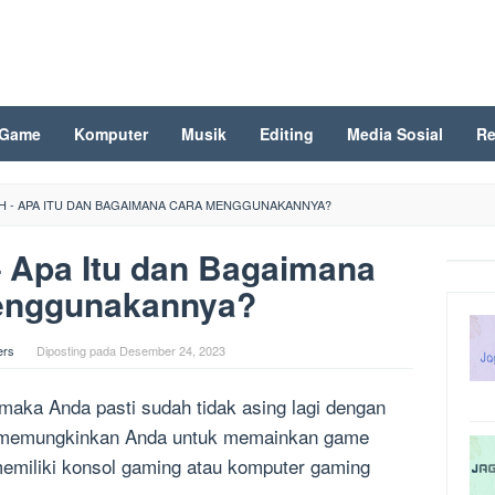
Game
Komputer
Musik
Editing
Media Sosial
Re
AH - APA ITU DAN BAGAIMANA CARA MENGGUNAKANNYA?
– Apa Itu dan Bagaimana
enggunakannya?
ers
Diposting pada
Desember 24, 2023
maka Anda pasti sudah tidak asing lagi dengan
ni memungkinkan Anda untuk memainkan game
 memiliki konsol gaming atau komputer gaming