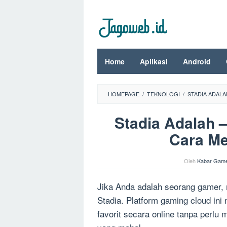
Loncat
ke
konten
Home
Aplikasi
Android
HOMEPAGE
/
TEKNOLOGI
/
STADIA ADAL
Stadia Adalah 
Cara M
Oleh
Kabar Gam
Jika Anda adalah seorang gamer, 
Stadia. Platform gaming cloud i
favorit secara online tanpa perlu