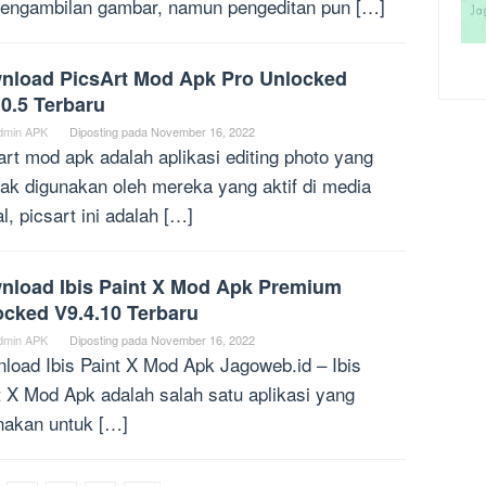
pengambilan gambar, namun pengeditan pun […]
nload PicsArt Mod Apk Pro Unlocked
0.5 Terbaru
dmin APK
Diposting pada
November 16, 2022
art mod apk adalah aplikasi editing photo yang
ak digunakan oleh mereka yang aktif di media
l, picsart ini adalah […]
nload Ibis Paint X Mod Apk Premium
ocked V9.4.10 Terbaru
dmin APK
Diposting pada
November 16, 2022
load Ibis Paint X Mod Apk Jagoweb.id – Ibis
t X Mod Apk adalah salah satu aplikasi yang
nakan untuk […]