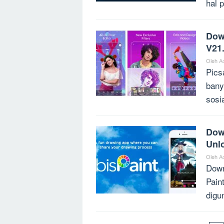
hal 
Dow
V21.
Oleh
A
Pics
bany
sosia
Dow
Unl
Oleh
A
Down
Pain
digu