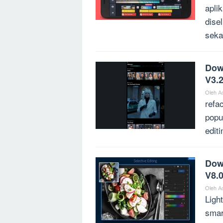
apli
dise
seka
Dow
V3.2
Oleh
A
refa
popu
edit
Dow
V8.0
Oleh
A
Ligh
smar