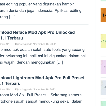
kasi editing populer yang digunakan hampir
luruh dunia dan juga indonesia. Aplikasi editing
rang […]
nload Reface Mod Apk Pro Unlocked
1.1 Terbaru
dmin APK
Diposting pada
November 16, 2022
ce mod apk adalah salah satu tools yang sedang
ler sekarang ini, aplikasi ini digunakan dalam hal
ing wajah, dengan menggunakan […]
nload Lightroom Mod Apk Pro Full Preset
.1 Terbaru
dmin APK
Diposting pada
November 16, 2022
troom Mod Apk Full Preset – Sekarang kamera
tphone sudah sangat mendukung sekali dalam