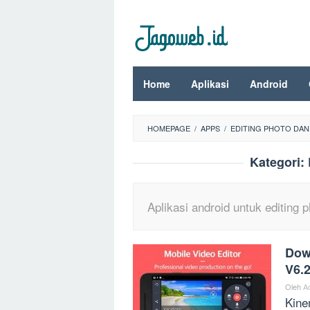
Loncat
ke
konten
Home
Aplikasi
Android
HOMEPAGE
/
APPS
/
EDITING PHOTO DAN
Kategori:
Aplikasi android untuk editing 
Dow
V6.
Oleh
A
Kine