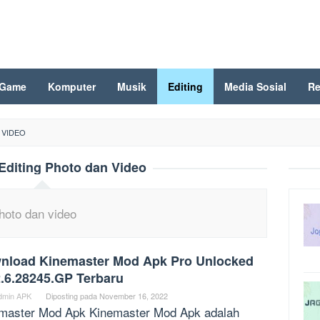
Game
Komputer
Musik
Editing
Media Sosial
Re
 VIDEO
Editing Photo dan Video
photo dan video
nload Kinemaster Mod Apk Pro Unlocked
2.6.28245.GP Terbaru
dmin APK
Diposting pada
November 16, 2022
master Mod Apk Kinemaster Mod Apk adalah