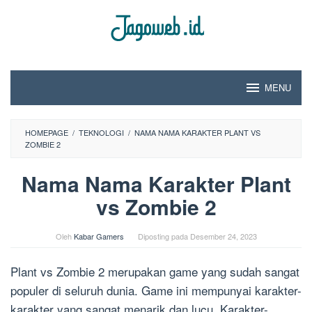
Loncat
ke
konten
MENU
HOMEPAGE
/
TEKNOLOGI
/
NAMA NAMA KARAKTER PLANT VS
ZOMBIE 2
Nama Nama Karakter Plant
vs Zombie 2
Oleh
Kabar Gamers
Diposting pada
Desember 24, 2023
Plant vs Zombie 2 merupakan game yang sudah sangat
populer di seluruh dunia. Game ini mempunyai karakter-
karakter yang sangat menarik dan lucu. Karakter-