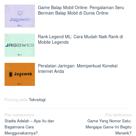
Game Balap Mobil Online: Pengalaman Seru
Bermain Balap Mobil di Dunia Online
Rank Legend ML: Cara Mudah Naik Rank di
Mobile Legends
Peralatan Jaringan: Memperkuat Koneksi
Internet Anda
Posting pada
Teknologi
Navigasi
Pos sebelumnya
Pos berikutnya
Stadia Adalah – Apa Itu dan
Game Yang Nomor Satu:
pos
Bagaimana Cara
Mengapa Game Ini Begitu
Menggunakannya?
Menarik?