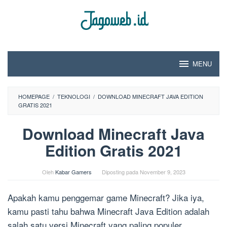
Loncat
ke
konten
MENU
HOMEPAGE
/
TEKNOLOGI
/
DOWNLOAD MINECRAFT JAVA EDITION
GRATIS 2021
Download Minecraft Java
Edition Gratis 2021
Oleh
Kabar Gamers
Diposting pada
November 9, 2023
Apakah kamu penggemar game Minecraft? Jika iya,
kamu pasti tahu bahwa Minecraft Java Edition adalah
salah satu versi Minecraft yang paling populer.