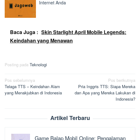
Internet Anda
Baca Juga :
Skin Starlight April Mobile Legends:
Keindahan yang Menawan
Posting pada
Teknologi
Navigasi
Pos sebelumnya
Pos berikutnya
Telaga TTS – Keindahan Alam
Pria Inggris TTS: Siapa Mereka
pos
yang Menakjubkan di Indonesia
dan Apa yang Mereka Lakukan di
Indonesia?
Artikel Terbaru
Game Balap Mobil Online: Pengalaman