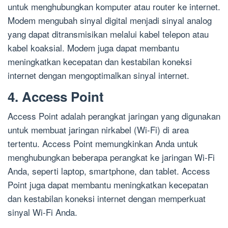
untuk menghubungkan komputer atau router ke internet.
Modem mengubah sinyal digital menjadi sinyal analog
yang dapat ditransmisikan melalui kabel telepon atau
kabel koaksial. Modem juga dapat membantu
meningkatkan kecepatan dan kestabilan koneksi
internet dengan mengoptimalkan sinyal internet.
4. Access Point
Access Point adalah perangkat jaringan yang digunakan
untuk membuat jaringan nirkabel (Wi-Fi) di area
tertentu. Access Point memungkinkan Anda untuk
menghubungkan beberapa perangkat ke jaringan Wi-Fi
Anda, seperti laptop, smartphone, dan tablet. Access
Point juga dapat membantu meningkatkan kecepatan
dan kestabilan koneksi internet dengan memperkuat
sinyal Wi-Fi Anda.