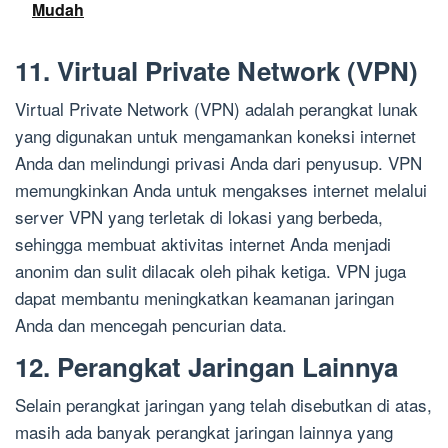
Mudah
11. Virtual Private Network (VPN)
Virtual Private Network (VPN) adalah perangkat lunak
yang digunakan untuk mengamankan koneksi internet
Anda dan melindungi privasi Anda dari penyusup. VPN
memungkinkan Anda untuk mengakses internet melalui
server VPN yang terletak di lokasi yang berbeda,
sehingga membuat aktivitas internet Anda menjadi
anonim dan sulit dilacak oleh pihak ketiga. VPN juga
dapat membantu meningkatkan keamanan jaringan
Anda dan mencegah pencurian data.
12. Perangkat Jaringan Lainnya
Selain perangkat jaringan yang telah disebutkan di atas,
masih ada banyak perangkat jaringan lainnya yang