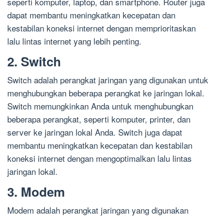
seperti komputer, laptop, dan smartphone. Router juga
dapat membantu meningkatkan kecepatan dan
kestabilan koneksi internet dengan memprioritaskan
lalu lintas internet yang lebih penting.
2. Switch
Switch adalah perangkat jaringan yang digunakan untuk
menghubungkan beberapa perangkat ke jaringan lokal.
Switch memungkinkan Anda untuk menghubungkan
beberapa perangkat, seperti komputer, printer, dan
server ke jaringan lokal Anda. Switch juga dapat
membantu meningkatkan kecepatan dan kestabilan
koneksi internet dengan mengoptimalkan lalu lintas
jaringan lokal.
3. Modem
Modem adalah perangkat jaringan yang digunakan