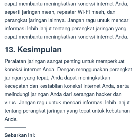
dapat membantu meningkatkan koneksi internet Anda,
seperti jaringan mesh, repeater Wi-Fi mesh, dan
perangkat jaringan lainnya. Jangan ragu untuk mencari
informasi lebih lanjut tentang perangkat jaringan yang
dapat membantu meningkatkan koneksi internet Anda.
13. Kesimpulan
Peralatan jaringan sangat penting untuk memperkuat
koneksi internet Anda. Dengan menggunakan perangkat
jaringan yang tepat, Anda dapat meningkatkan
kecepatan dan kestabilan koneksi internet Anda, serta
melindungi jaringan Anda dari serangan hacker dan
virus. Jangan ragu untuk mencari informasi lebih lanjut
tentang perangkat jaringan yang tepat untuk kebutuhan
Anda.
Sebarkan ini: