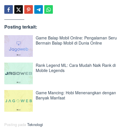
Posting terkait:
Game Balap Mobil Online: Pengalaman Seru
Bermain Balap Mobil di Dunia Online
Rank Legend ML: Cara Mudah Naik Rank di
Mobile Legends
Game Mancing: Hobi Menenangkan dengan
Banyak Manfaat
Posting pada
Teknologi