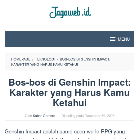
Loncat
ke
konten
MENU
HOMEPAGE
/
TEKNOLOGI
/
BOS-BOS DI GENSHIN IMPACT:
KARAKTER YANG HARUS KAMU KETAHUI
Bos-bos di Genshin Impact:
Karakter yang Harus Kamu
Ketahui
Oleh
Kabar Gamers
Diposting pada
Desember 30, 2023
Genshin Impact adalah game open-world RPG yang