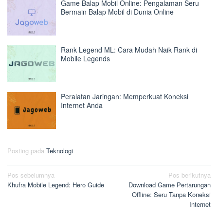
Game Balap Mobil Online: Pengalaman Seru
Bermain Balap Mobil di Dunia Online
Rank Legend ML: Cara Mudah Naik Rank di
Mobile Legends
Peralatan Jaringan: Memperkuat Koneksi
Internet Anda
Posting pada
Teknologi
Navigasi
Pos sebelumnya
Pos berikutnya
Khufra Mobile Legend: Hero Guide
Download Game Pertarungan
pos
Offline: Seru Tanpa Koneksi
Internet