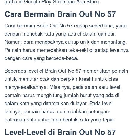
gratis di Google Play Store dan App Store.
Cara Bermain Brain Out No 57
Cara bermain Brain Out No 57 cukup sederhana, yaitu
dengan menebak kata yang ada di dalam gambar.
Namun, cara menebaknya cukup unik dan menantang.
Pemain harus memecahkan teka-teki di setiap levelnya
dengan cara yang berbeda-beda.
Beberapa level di Brain Out No 57 memerlukan pemain
untuk memutar otak dan berpikir kreatif untuk bisa
menyelesaikannya. Misalnya, pada salah satu level,
pemain harus menghitung jumlah huruf yang ada di
dalam kata yang ditampilkan di layar. Pada level
lainnya, pemain harus memindahkan potongan-
potongan kata untuk membentuk kata yang tepat.
Level-Level di Brain Out No 57