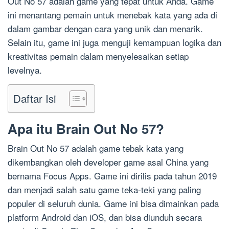
Out No 57 adalah game yang tepat untuk Anda. Game
ini menantang pemain untuk menebak kata yang ada di
dalam gambar dengan cara yang unik dan menarik.
Selain itu, game ini juga menguji kemampuan logika dan
kreativitas pemain dalam menyelesaikan setiap
levelnya.
Daftar Isi
Apa itu Brain Out No 57?
Brain Out No 57 adalah game tebak kata yang
dikembangkan oleh developer game asal China yang
bernama Focus Apps. Game ini dirilis pada tahun 2019
dan menjadi salah satu game teka-teki yang paling
populer di seluruh dunia. Game ini bisa dimainkan pada
platform Android dan iOS, dan bisa diunduh secara