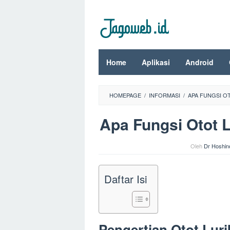
Loncat
ke
konten
Home
Aplikasi
Android
HOMEPAGE
/
INFORMASI
/
APA FUNGSI O
Apa Fungsi Otot 
Oleh
Dr Hoshin
Daftar Isi
Pengertian Otot Luri