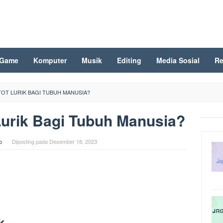
Game
Komputer
Musik
Editing
Media Sosial
Re
TOT LURIK BAGI TUBUH MANUSIA?
Lurik Bagi Tubuh Manusia?
o
Diposting pada
Desember 18, 2023
k