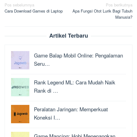
Navigasi
Pos sebelumnya
Pos berikutnya
Cara Download Games di Laptop
Apa Fungsi Otot Lurik Bagi Tubuh
pos
Manusia?
Artikel Terbaru
Game Balap Mobil Online: Pengalaman
Seru…
Rank Legend ML: Cara Mudah Naik
Rank di …
Peralatan Jaringan: Memperkuat
Koneksi I…
Game Mancing: Hobi Menenangkan