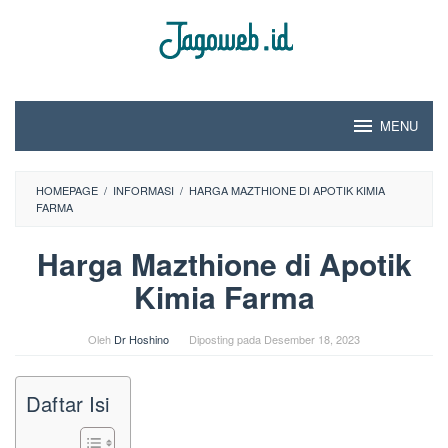
Loncat
ke
konten
MENU
HOMEPAGE
/
INFORMASI
/
HARGA MAZTHIONE DI APOTIK KIMIA
FARMA
Harga Mazthione di Apotik
Kimia Farma
Oleh
Dr Hoshino
Diposting pada
Desember 18, 2023
Daftar Isi