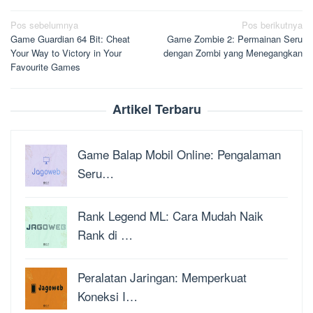
Navigasi
Pos sebelumnya
Pos berikutnya
Game Guardian 64 Bit: Cheat
Game Zombie 2: Permainan Seru
pos
Your Way to Victory in Your
dengan Zombi yang Menegangkan
Favourite Games
Artikel Terbaru
Game Balap Mobil Online: Pengalaman
Seru…
Rank Legend ML: Cara Mudah Naik
Rank di …
Peralatan Jaringan: Memperkuat
Koneksi I…