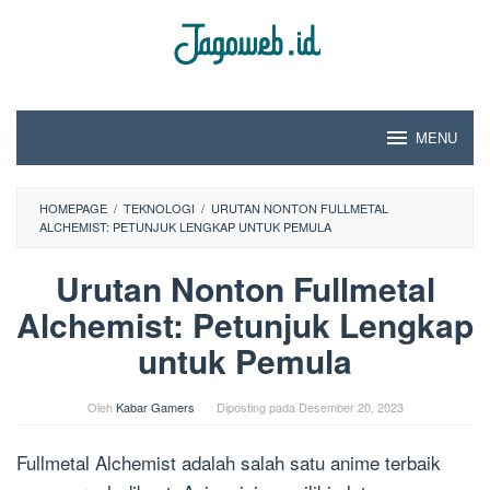
Loncat
ke
konten
MENU
HOMEPAGE
/
TEKNOLOGI
/
URUTAN NONTON FULLMETAL
ALCHEMIST: PETUNJUK LENGKAP UNTUK PEMULA
Urutan Nonton Fullmetal
Alchemist: Petunjuk Lengkap
untuk Pemula
Oleh
Kabar Gamers
Diposting pada
Desember 20, 2023
Fullmetal Alchemist adalah salah satu anime terbaik