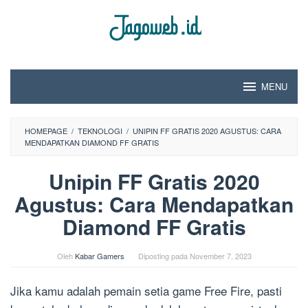
Loncat
ke
konten
MENU
HOMEPAGE
/
TEKNOLOGI
/
UNIPIN FF GRATIS 2020 AGUSTUS: CARA
MENDAPATKAN DIAMOND FF GRATIS
Unipin FF Gratis 2020
Agustus: Cara Mendapatkan
Diamond FF Gratis
Oleh
Kabar Gamers
Diposting pada
November 7, 2023
Jika kamu adalah pemain setia game Free Fire, pasti