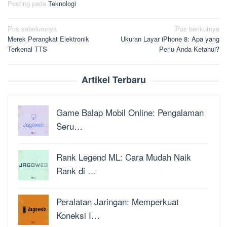
Posting pada
Teknologi
Navigasi
Pos sebelumnya
Pos berikutnya
Merek Perangkat Elektronik
Ukuran Layar iPhone 8: Apa yang
pos
Terkenal TTS
Perlu Anda Ketahui?
Artikel Terbaru
Game Balap Mobil Online: Pengalaman
Seru…
Rank Legend ML: Cara Mudah Naik
Rank di …
Peralatan Jaringan: Memperkuat
Koneksi I…