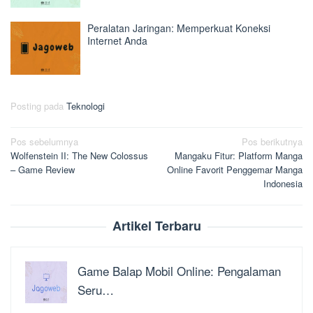
Peralatan Jaringan: Memperkuat Koneksi
Internet Anda
Posting pada
Teknologi
Navigasi
Pos sebelumnya
Pos berikutnya
Wolfenstein II: The New Colossus
Mangaku Fitur: Platform Manga
pos
– Game Review
Online Favorit Penggemar Manga
Indonesia
Artikel Terbaru
Game Balap Mobil Online: Pengalaman
Seru…