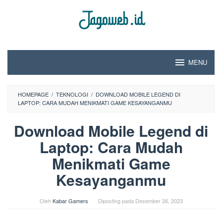
Loncat
ke
konten
MENU
HOMEPAGE
/
TEKNOLOGI
/
DOWNLOAD MOBILE LEGEND DI
LAPTOP: CARA MUDAH MENIKMATI GAME KESAYANGANMU
Download Mobile Legend di
Laptop: Cara Mudah
Menikmati Game
Kesayanganmu
Oleh
Kabar Gamers
Diposting pada
Desember 26, 2023