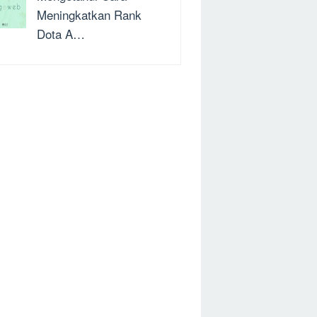
Meningkatkan Rank
Dota A…