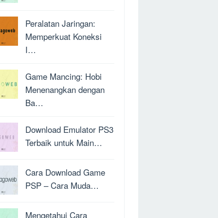
Peralatan Jaringan:
Memperkuat Koneksi
I…
Game Mancing: Hobi
Menenangkan dengan
Ba…
Download Emulator PS3
Terbaik untuk Main…
Cara Download Game
PSP – Cara Muda…
Mengetahui Cara