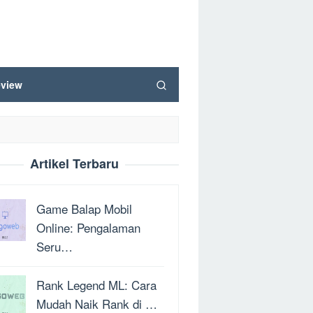
view
Artikel Terbaru
Game Balap Mobil
Online: Pengalaman
Seru…
Rank Legend ML: Cara
Mudah Naik Rank di …