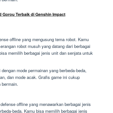
ld Gorou Terbaik di Genshin Impact
ense offline yang mengusung tema robot. Kamu
serangan robot musuh yang datang dari berbagai
isa memilih berbagai jenis unit dan senjata untuk
kapi dengan mode permainan yang berbeda-beda,
gan, dan mode acak. Grafis game ini cukup
 bermain.
 defense offline yang menawarkan berbagai jenis
beda-beda. Kamu bisa memilih berbagai jenis