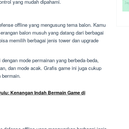
ontrol yang mudah dipahami.
efense offline yang mengusung tema balon. Kamu
serangan balon musuh yang datang dari berbagai
bisa memilih berbagai jenis tower dan upgrade
kapi dengan mode permainan yang berbeda-beda,
gan, dan mode acak. Grafis game ini juga cukup
 bermain.
ulu: Kenangan Indah Bermain Game di
 defense offline yang menawarkan berbagai jenis