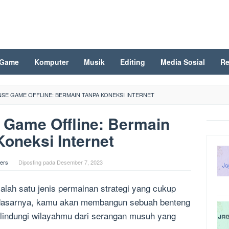
Game
Komputer
Musik
Editing
Media Sosial
Re
SE GAME OFFLINE: BERMAIN TANPA KONEKSI INTERNET
 Game Offline: Bermain
oneksi Internet
ers
Diposting pada
Desember 7, 2023
alah satu jenis permainan strategi yang cukup
a dasarnya, kamu akan membangun sebuah benteng
lindungi wilayahmu dari serangan musuh yang