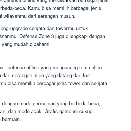
beda-beda. Kamu bisa memilih berbagai jenis
gi wilayahmu dari serangan musuh.
meng-upgrade senjata dan towermu untuk
nanmu. Defense Zone 3 juga dilengkapi dengan
ol yang mudah dipahami.
er defense offline yang mengusung tema alien.
dari serangan alien yang datang dari luar
mu bisa memilih berbagai jenis tower dan senjata
kapi dengan mode permainan yang berbeda-beda,
gan, dan mode acak. Grafis game ini cukup
 bermain.