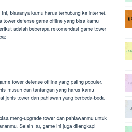
ini, biasanya kamu harus terhubung ke internet.
a tower defense game offline yang bisa kamu
Berikut adalah beberapa rekomendasi game tower
ba:
me tower defense offline yang paling populer.
nis musuh dan tantangan yang harus kamu
ai jenis tower dan pahlawan yang berbeda-beda
bisa meng-upgrade tower dan pahlawanmu untuk
nmu. Selain itu, game ini juga dilengkapi