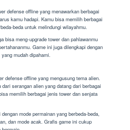
er defense offline yang menawarkan berbagai
harus kamu hadapi. Kamu bisa memilih berbagai
rbeda-beda untuk melindungi wilayahmu.
ga bisa meng-upgrade tower dan pahlawanmu
rtahananmu. Game ini juga dilengkapi dengan
ol yang mudah dipahami.
r defense offline yang mengusung tema alien.
dari serangan alien yang datang dari berbagai
isa memilih berbagai jenis tower dan senjata
kapi dengan mode permainan yang berbeda-beda,
gan, dan mode acak. Grafis game ini cukup
 bermain.