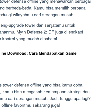
tower defense offline yang menawarkan berbagai
ng berbeda-beda. Kamu bisa memilih berbagai
lindungi wilayahmu dari serangan musuh.
meng-upgrade tower dan senjatamu untuk
nanmu. Myth Defense 2: DF juga dilengkapi
n kontrol yang mudah dipahami.
ffline Download: Cara Mendapatkan Game
 tower defense offline yang bisa kamu coba.
i, kamu bisa mengasah kemampuan strategi dan
hmu dari serangan musuh. Jadi, tunggu apa lagi?
ffline favoritmu sekarang juga!