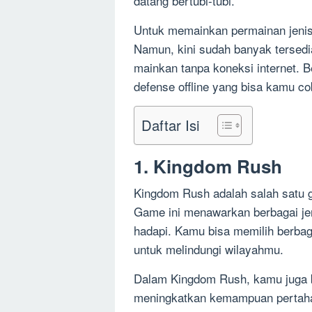
datang bertubi-tubi.
Untuk memainkan permainan jenis 
Namun, kini sudah banyak tersedi
mainkan tanpa koneksi internet. 
defense offline yang bisa kamu co
Daftar Isi
1. Kingdom Rush
Kingdom Rush adalah salah satu ga
Game ini menawarkan berbagai je
hadapi. Kamu bisa memilih berbag
untuk melindungi wilayahmu.
Dalam Kingdom Rush, kamu juga 
meningkatkan kemampuan pertahana