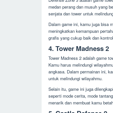
medan perang dan musuh yang ber
senjata dan tower untuk melindun
Dalam game ini, kamu juga bisa 
meningkatkan kemampuan pertaha
grafis yang cukup baik dan kontr
4. Tower Madness 2
Tower Madness 2 adalah game tow
Kamu harus melindungi wilayahmu 
angkasa. Dalam permainan ini, ka
untuk melindungi wilayahmu.
Selain itu, game ini juga dileng
seperti mode cerita, mode tantan
menarik dan membuat kamu betah