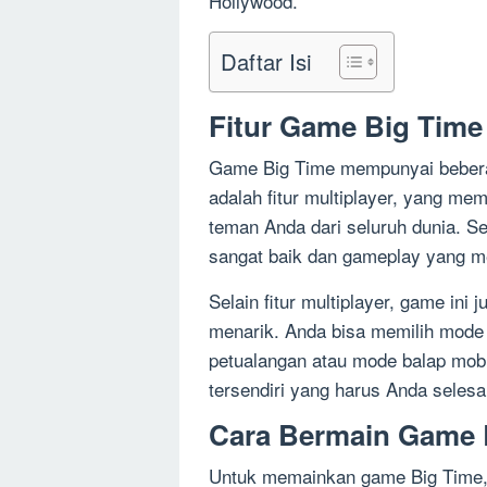
Hollywood.
Daftar Isi
Fitur Game Big Time
Game Big Time mempunyai beberap
adalah fitur multiplayer, yang m
teman Anda dari seluruh dunia. Se
sangat baik dan gameplay yang 
Selain fitur multiplayer, game ini
menarik. Anda bisa memilih mode
petualangan atau mode balap mob
tersendiri yang harus Anda selesa
Cara Bermain Game 
Untuk memainkan game Big Time,