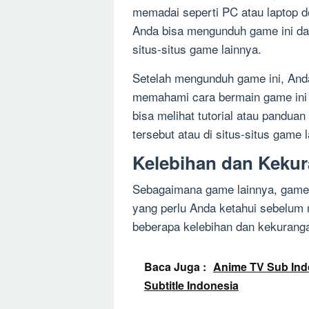
memadai seperti PC atau laptop d
Anda bisa mengunduh game ini dar
situs-situs game lainnya.
Setelah mengunduh game ini, And
memahami cara bermain game ini
bisa melihat tutorial atau pandua
tersebut atau di situs-situs game 
Kelebihan dan Keku
Sebagaimana game lainnya, game
yang perlu Anda ketahui sebelum
beberapa kelebihan dan kekurang
Baca Juga :
Anime TV Sub Ind
Subtitle Indonesia