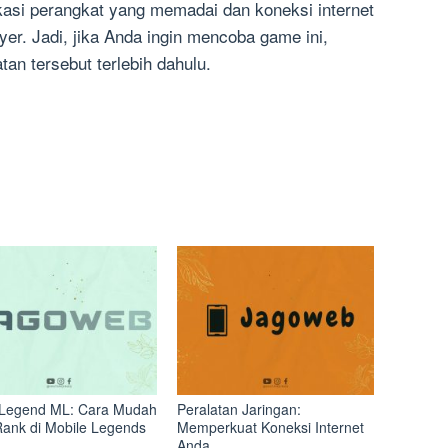
kasi perangkat yang memadai dan koneksi internet
yer. Jadi, jika Anda ingin mencoba game ini,
an tersebut terlebih dahulu.
Legend ML: Cara Mudah
Peralatan Jaringan:
Rank di Mobile Legends
Memperkuat Koneksi Internet
Anda