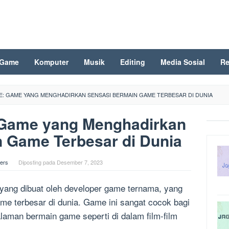
Game
Komputer
Musik
Editing
Media Sosial
Re
E: GAME YANG MENGHADIRKAN SENSASI BERMAIN GAME TERBESAR DI DUNIA
 Game yang Menghadirkan
 Game Terbesar di Dunia
ers
Diposting pada
Desember 7, 2023
ang dibuat oleh developer game ternama, yang
e terbesar di dunia. Game ini sangat cocok bagi
aman bermain game seperti di dalam film-film