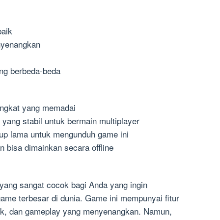
baik
nyenangkan
ng berbeda-beda
angkat yang memadai
yang stabil untuk bermain multiplayer
up lama untuk mengunduh game ini
bisa dimainkan secara offline
ang sangat cocok bagi Anda yang ingin
me terbesar di dunia. Game ini mempunyai fitur
baik, dan gameplay yang menyenangkan. Namun,