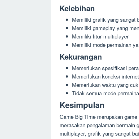
Kelebihan
Memiliki grafik yang sangat 
Memiliki gameplay yang me
Memiliki fitur multiplayer
Memiliki mode permainan ya
Kekurangan
Memerlukan spesifikasi per
Memerlukan koneksi internet 
Memerlukan waktu yang cuk
Tidak semua mode permainan 
Kesimpulan
Game Big Time merupakan game y
merasakan pengalaman bermain ga
multiplayer, grafik yang sangat 