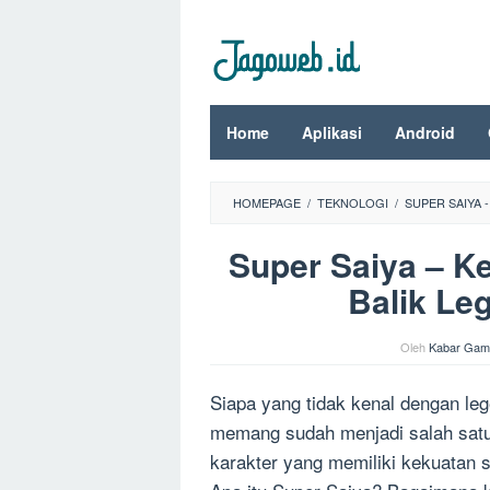
Loncat
ke
konten
Home
Aplikasi
Android
HOMEPAGE
/
TEKNOLOGI
/
SUPER SAIYA 
Super Saiya – K
Balik Le
Oleh
Kabar Gam
Siapa yang tidak kenal dengan leg
memang sudah menjadi salah satu 
karakter yang memiliki kekuatan s