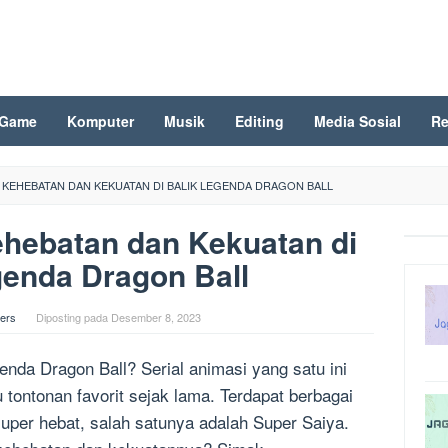
Game
Komputer
Musik
Editing
Media Sosial
Re
- KEHEBATAN DAN KEKUATAN DI BALIK LEGENDA DRAGON BALL
ehebatan dan Kekuatan di
genda Dragon Ball
ers
Diposting pada
Desember 8, 2023
enda Dragon Ball? Serial animasi yang satu ini
tontonan favorit sejak lama. Terdapat berbagai
uper hebat, salah satunya adalah Super Saiya.