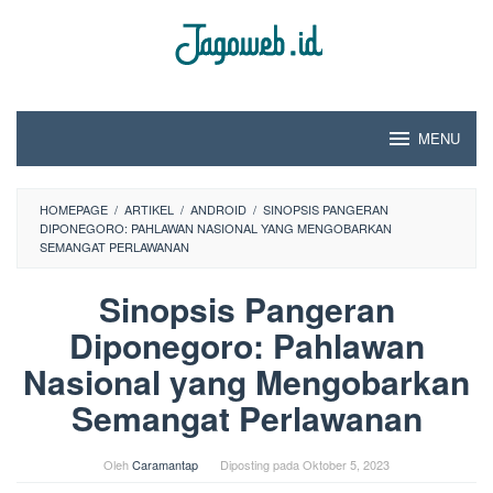
Loncat
ke
konten
MENU
HOMEPAGE
/
ARTIKEL
/
ANDROID
/
SINOPSIS PANGERAN
DIPONEGORO: PAHLAWAN NASIONAL YANG MENGOBARKAN
SEMANGAT PERLAWANAN
Sinopsis Pangeran
Diponegoro: Pahlawan
Nasional yang Mengobarkan
Semangat Perlawanan
Oleh
Caramantap
Diposting pada
Oktober 5, 2023