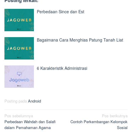
Posting terkait:
Perbedaan Since dan Est
Bagaimana Cara Menghias Patung Tanah Liat
6 Karakteristik Administrasi
Posting pada
Android
Navigasi
Pos sebelumnya
Pos berikutnya
Perbedaan Wahdah dan Salafi
Contoh Perkembangan Kelompok
pos
dalam Pemahaman Agama
Sosial