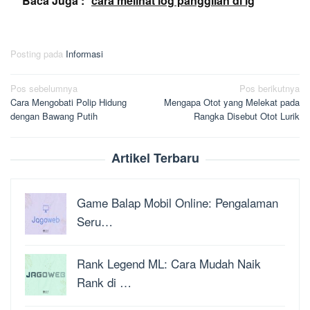
Baca Juga :
cara melihat log panggilan di ig
Posting pada
Informasi
Navigasi
Pos sebelumnya
Pos berikutnya
Cara Mengobati Polip Hidung
Mengapa Otot yang Melekat pada
pos
dengan Bawang Putih
Rangka Disebut Otot Lurik
Artikel Terbaru
Game Balap Mobil Online: Pengalaman
Seru…
Rank Legend ML: Cara Mudah Naik
Rank di …