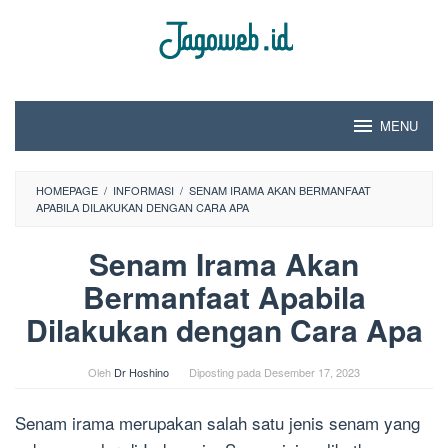
Loncat
ke
konten
MENU
HOMEPAGE
/
INFORMASI
/
SENAM IRAMA AKAN BERMANFAAT
APABILA DILAKUKAN DENGAN CARA APA
Senam Irama Akan
Bermanfaat Apabila
Dilakukan dengan Cara Apa
Oleh
Dr Hoshino
Diposting pada
Desember 17, 2023
Senam irama merupakan salah satu jenis senam yang