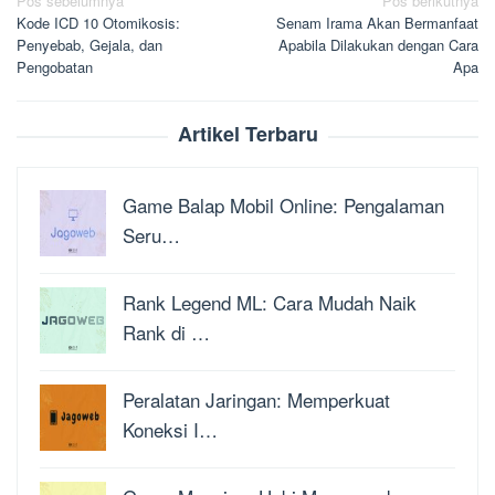
Navigasi
Pos sebelumnya
Pos berikutnya
Kode ICD 10 Otomikosis:
Senam Irama Akan Bermanfaat
pos
Penyebab, Gejala, dan
Apabila Dilakukan dengan Cara
Pengobatan
Apa
Artikel Terbaru
Game Balap Mobil Online: Pengalaman
Seru…
Rank Legend ML: Cara Mudah Naik
Rank di …
Peralatan Jaringan: Memperkuat
Koneksi I…