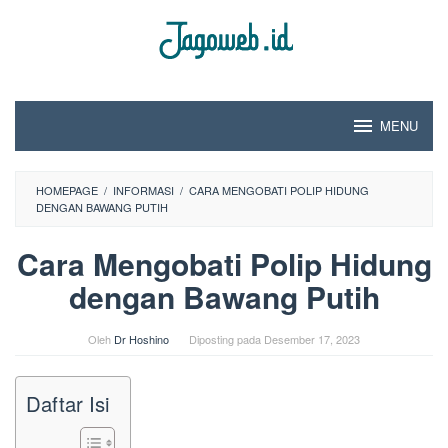
Loncat
ke
konten
MENU
HOMEPAGE
/
INFORMASI
/
CARA MENGOBATI POLIP HIDUNG
DENGAN BAWANG PUTIH
Cara Mengobati Polip Hidung
dengan Bawang Putih
Oleh
Dr Hoshino
Diposting pada
Desember 17, 2023
Daftar Isi