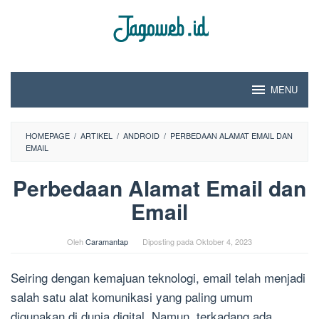
Loncat
ke
konten
MENU
HOMEPAGE
/
ARTIKEL
/
ANDROID
/
PERBEDAAN ALAMAT EMAIL DAN
EMAIL
Perbedaan Alamat Email dan
Email
Oleh
Caramantap
Diposting pada
Oktober 4, 2023
Seiring dengan kemajuan teknologi, email telah menjadi
salah satu alat komunikasi yang paling umum
digunakan di dunia digital. Namun, terkadang ada