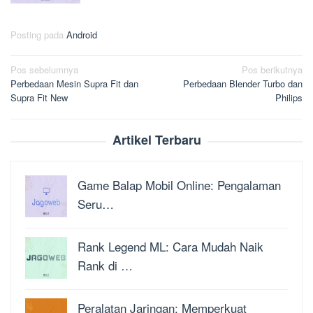
Posting pada
Android
Navigasi
Pos sebelumnya
Pos berikutnya
Perbedaan Mesin Supra Fit dan
Perbedaan Blender Turbo dan
pos
Supra Fit New
Philips
Artikel Terbaru
Game Balap Mobil Online: Pengalaman
Seru…
Rank Legend ML: Cara Mudah Naik
Rank di …
Peralatan Jaringan: Memperkuat