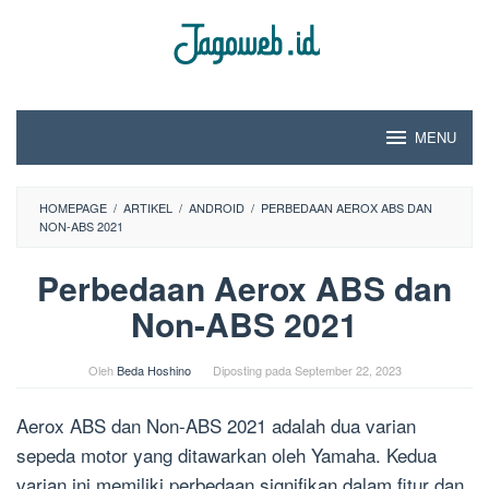
Loncat
ke
konten
MENU
HOMEPAGE
/
ARTIKEL
/
ANDROID
/
PERBEDAAN AEROX ABS DAN
NON-ABS 2021
Perbedaan Aerox ABS dan
Non-ABS 2021
Oleh
Beda Hoshino
Diposting pada
September 22, 2023
Aerox ABS dan Non-ABS 2021 adalah dua varian
sepeda motor yang ditawarkan oleh Yamaha. Kedua
varian ini memiliki perbedaan signifikan dalam fitur dan