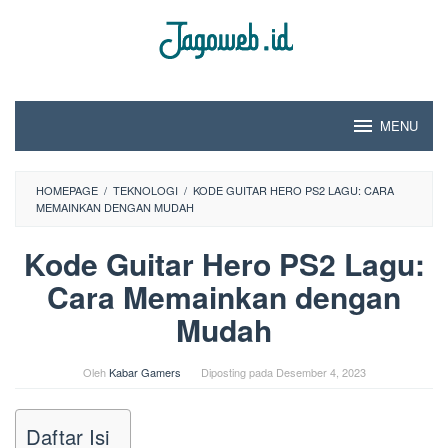
Loncat
ke
konten
MENU
HOMEPAGE
/
TEKNOLOGI
/
KODE GUITAR HERO PS2 LAGU: CARA
MEMAINKAN DENGAN MUDAH
Kode Guitar Hero PS2 Lagu:
Cara Memainkan dengan
Mudah
Oleh
Kabar Gamers
Diposting pada
Desember 4, 2023
Daftar Isi