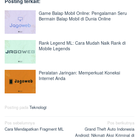
Posting terkait:
Game Balap Mobil Online: Pengalaman Seru
Bermain Balap Mobil di Dunia Online
Rank Legend ML: Cara Mudah Naik Rank di
Mobile Legends
Peralatan Jaringan: Memperkuat Koneksi
Internet Anda
Posting pada
Teknologi
Navigasi
Pos sebelumnya
Pos berikutnya
Cara Mendapatkan Fragment ML
Grand Theft Auto Indonesia
pos
Android: Nikmati Aksi Kriminal di