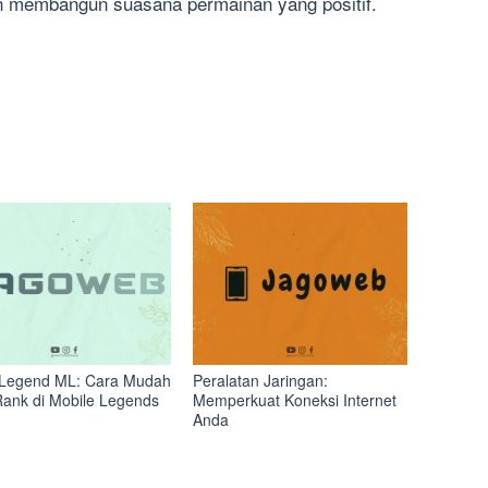
n membangun suasana permainan yang positif.
Legend ML: Cara Mudah
Peralatan Jaringan:
Rank di Mobile Legends
Memperkuat Koneksi Internet
Anda