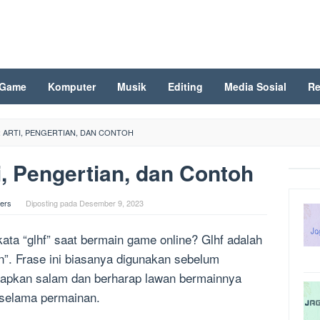
Game
Komputer
Musik
Editing
Media Sosial
Re
 ARTI, PENGERTIAN, DAN CONTOH
i, Pengertian, dan Contoh
ers
Diposting pada
Desember 9, 2023
a “glhf” saat bermain game online? Glhf adalah
un”. Frase ini biasanya digunakan sebelum
apkan salam dan berharap lawan bermainnya
selama permainan.