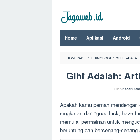
Loncat
ke
konten
Home
Aplikasi
Android
HOMEPAGE
/
TEKNOLOGI
/
GLHF ADALAH:
Glhf Adalah: Art
Oleh
Kabar Gam
Apakah kamu pernah mendengar kat
singkatan dari “good luck, have f
memulai permainan untuk menguc
beruntung dan bersenang-senang 