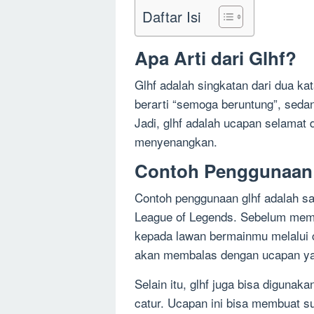
Daftar Isi
Apa Arti dari Glhf?
Glhf adalah singkatan dari dua kat
berarti “semoga beruntung”, seda
Jadi, glhf adalah ucapan selamat
menyenangkan.
Contoh Penggunaan
Contoh penggunaan glhf adalah sa
League of Legends. Sebelum memu
kepada lawan bermainmu melalui c
akan membalas dengan ucapan y
Selain itu, glhf juga bisa diguna
catur. Ucapan ini bisa membuat s