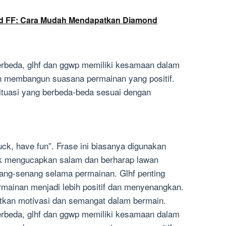
d FF: Cara Mudah Mendapatkan Diamond
rbeda, glhf dan ggwp memiliki kesamaan dalam
n membangun suasana permainan yang positif.
ituasi yang berbeda-beda sesuai dengan
uck, have fun”. Frase ini biasanya digunakan
k mengucapkan salam dan berharap lawan
ang-senang selama permainan. Glhf penting
mainan menjadi lebih positif dan menyenangkan.
katkan motivasi dan semangat dalam bermain.
rbeda, glhf dan ggwp memiliki kesamaan dalam