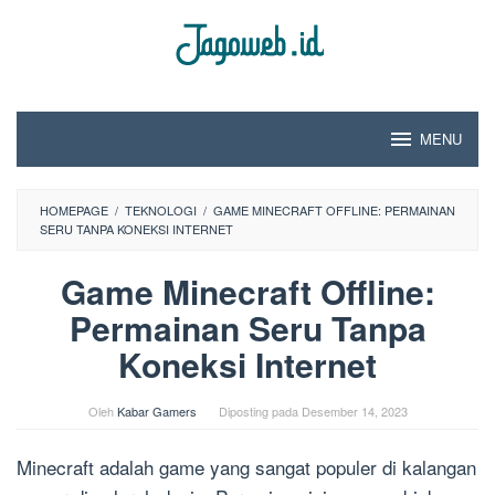
Loncat
ke
konten
MENU
HOMEPAGE
/
TEKNOLOGI
/
GAME MINECRAFT OFFLINE: PERMAINAN
SERU TANPA KONEKSI INTERNET
Game Minecraft Offline:
Permainan Seru Tanpa
Koneksi Internet
Oleh
Kabar Gamers
Diposting pada
Desember 14, 2023
Minecraft adalah game yang sangat populer di kalangan