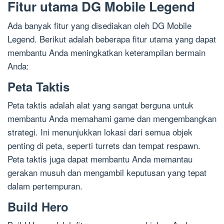
Fitur utama DG Mobile Legend
Ada banyak fitur yang disediakan oleh DG Mobile
Legend. Berikut adalah beberapa fitur utama yang dapat
membantu Anda meningkatkan keterampilan bermain
Anda:
Peta Taktis
Peta taktis adalah alat yang sangat berguna untuk
membantu Anda memahami game dan mengembangkan
strategi. Ini menunjukkan lokasi dari semua objek
penting di peta, seperti turrets dan tempat respawn.
Peta taktis juga dapat membantu Anda memantau
gerakan musuh dan mengambil keputusan yang tepat
dalam pertempuran.
Build Hero