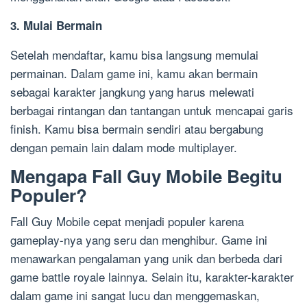
3. Mulai Bermain
Setelah mendaftar, kamu bisa langsung memulai
permainan. Dalam game ini, kamu akan bermain
sebagai karakter jangkung yang harus melewati
berbagai rintangan dan tantangan untuk mencapai garis
finish. Kamu bisa bermain sendiri atau bergabung
dengan pemain lain dalam mode multiplayer.
Mengapa Fall Guy Mobile Begitu
Populer?
Fall Guy Mobile cepat menjadi populer karena
gameplay-nya yang seru dan menghibur. Game ini
menawarkan pengalaman yang unik dan berbeda dari
game battle royale lainnya. Selain itu, karakter-karakter
dalam game ini sangat lucu dan menggemaskan,