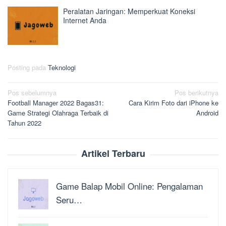
Peralatan Jaringan: Memperkuat Koneksi
Internet Anda
Posting pada
Teknologi
Navigasi
Pos sebelumnya
Pos berikutnya
Football Manager 2022 Bagas31:
Cara Kirim Foto dari iPhone ke
pos
Game Strategi Olahraga Terbaik di
Android
Tahun 2022
Artikel Terbaru
Game Balap Mobil Online: Pengalaman
Seru…