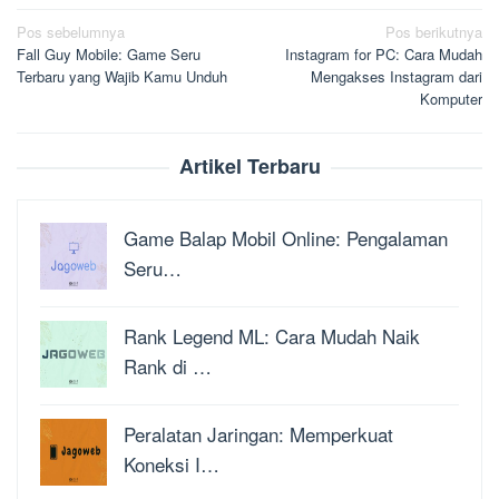
Navigasi
Pos sebelumnya
Pos berikutnya
Fall Guy Mobile: Game Seru
Instagram for PC: Cara Mudah
pos
Terbaru yang Wajib Kamu Unduh
Mengakses Instagram dari
Komputer
Artikel Terbaru
Game Balap Mobil Online: Pengalaman
Seru…
Rank Legend ML: Cara Mudah Naik
Rank di …
Peralatan Jaringan: Memperkuat
Koneksi I…