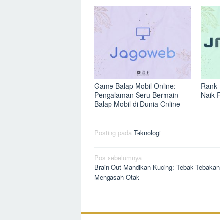
Game Balap Mobil Online:
Rank 
Pengalaman Seru Bermain
Naik 
Balap Mobil di Dunia Online
Posting pada
Teknologi
Navigasi
Pos sebelumnya
Brain Out Mandikan Kucing: Tebak Tebakan
pos
Mengasah Otak