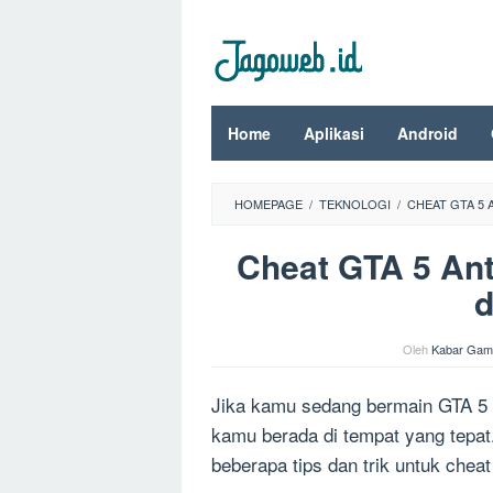
Loncat
ke
konten
Home
Aplikasi
Android
HOMEPAGE
/
TEKNOLOGI
/
CHEAT GTA 5 
Cheat GTA 5 Ant
d
Oleh
Kabar Gam
Jika kamu sedang bermain GTA 5 d
kamu berada di tempat yang tepat
beberapa tips dan trik untuk cheat