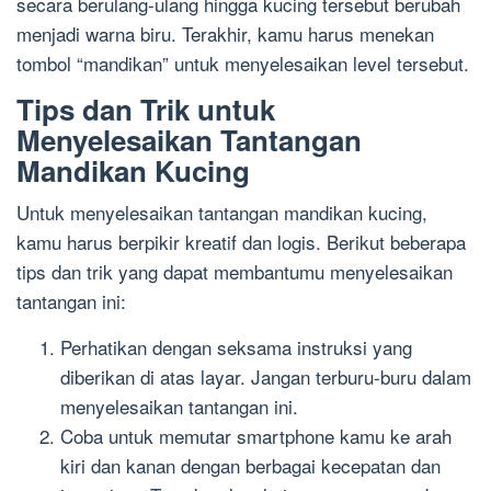
secara berulang-ulang hingga kucing tersebut berubah
menjadi warna biru. Terakhir, kamu harus menekan
tombol “mandikan” untuk menyelesaikan level tersebut.
Tips dan Trik untuk
Menyelesaikan Tantangan
Mandikan Kucing
Untuk menyelesaikan tantangan mandikan kucing,
kamu harus berpikir kreatif dan logis. Berikut beberapa
tips dan trik yang dapat membantumu menyelesaikan
tantangan ini:
Perhatikan dengan seksama instruksi yang
diberikan di atas layar. Jangan terburu-buru dalam
menyelesaikan tantangan ini.
Coba untuk memutar smartphone kamu ke arah
kiri dan kanan dengan berbagai kecepatan dan