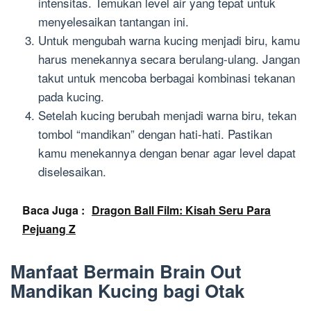
intensitas. Temukan level air yang tepat untuk
menyelesaikan tantangan ini.
Untuk mengubah warna kucing menjadi biru, kamu
harus menekannya secara berulang-ulang. Jangan
takut untuk mencoba berbagai kombinasi tekanan
pada kucing.
Setelah kucing berubah menjadi warna biru, tekan
tombol “mandikan” dengan hati-hati. Pastikan
kamu menekannya dengan benar agar level dapat
diselesaikan.
Baca Juga :
Dragon Ball Film: Kisah Seru Para
Pejuang Z
Manfaat Bermain Brain Out
Mandikan Kucing bagi Otak