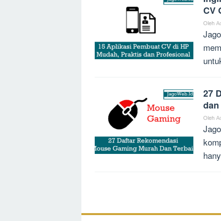
CV 
Oleh
A
Jago
memb
untu
27 
dan
Oleh
A
Jago
komp
hany