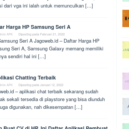
si dari vga ini ialah untuk memunculkan […]
tar Harga HP Samsung Seri A
dmin APK
Diposting pada
Februari 21, 2022
amsung Seri A Jagoweb.id – Daftar Harga HP
ung Seri A, Samsung Galaxy memang memiliki
nya sendiri hal ini […]
likasi Chatting Terbaik
dmin APK
Diposting pada
Januari 12, 2022
web.id – aplikasi chat terbaik sekarang sudah
ak sekali tersedia di playstore yang bisa diunduh
juga digunakan, nah dikesempatan […]
n Buat CV di HP, Ini Daftar Aplikasi Pembuat