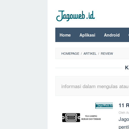
Loncat
ke
konten
Home
Aplikasi
Android
HOMEPAGE
/
ARTIKEL
/
REVIEW
K
informasi dalam mengulas atau
11 
Oleh
A
Jago
pent