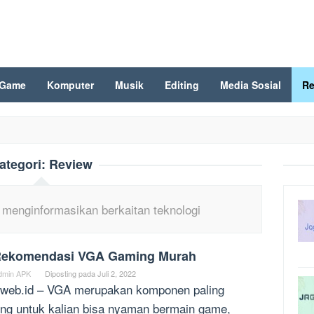
Game
Komputer
Musik
Editing
Media Sosial
Re
ategori:
Review
 menginformasikan berkaitan teknologi
Rekomendasi VGA Gaming Murah
dmin APK
Diposting pada
Juli 2, 2022
web.id – VGA merupakan komponen paling
ing untuk kalian bisa nyaman bermain game,