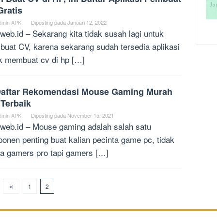
Gratis
dmin APK
Diposting pada
Januari 12, 2022
web.id – Sekarang kita tidak susah lagi untuk
uat CV, karena sekarang sudah tersedia aplikasi
k membuat cv di hp […]
Daftar Rekomendasi Mouse Gaming Murah
 Terbaik
dmin APK
Diposting pada
November 15, 2021
web.id – Mouse gaming adalah salah satu
onen penting buat kalian pecinta game pc, tidak
a gamers pro tapi gamers […]
1
2