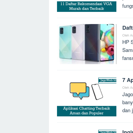
fung
Daf
Oleh
A
HP S
Sams
fans
7 Ap
Oleh
A
Jago
bany
dan 
Ingi