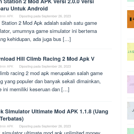
n Station 2 Mod APK Versi 2.0.0 Versi
baru Untuk Android
dmin APK
Diposting pada
September 26, 2023
n Station 2 Mod Apk adalah salah satu game
lator, umumnya game simulator ini bertema
ang kehidupan, ada juga bus […]
nload Hill Climb Racing 2 Mod Apk V
dmin APK
Diposting pada
September 26, 2023
 climb racing 2 mod apk merupakan salah game
ng yang populer dan banyak sekali dimainkan,
 ini memiliki keseruan dan […]
ck Simulator Ultimate Mod APK 1.1.8 (Uang
Terbatas)
dmin APK
Diposting pada
September 26, 2023
k simulator ultimate mod apk unlimited money