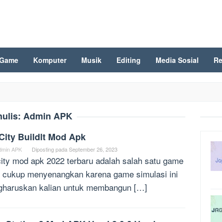
Game
Komputer
Musik
Editing
Media Sosial
Re
nulis:
Admin APK
City Buildlt Mod Apk
dmin APK
Diposting pada
September 26, 2023
ity mod apk 2022 terbaru adalah salah satu game
 cukup menyenangkan karena game simulasi ini
haruskan kalian untuk membangun […]