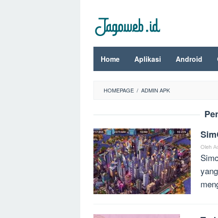
Loncat
ke
konten
Home
Aplikasi
Android
HOMEPAGE
/
ADMIN APK
Pe
Sim
Oleh
A
Simc
yang
meng