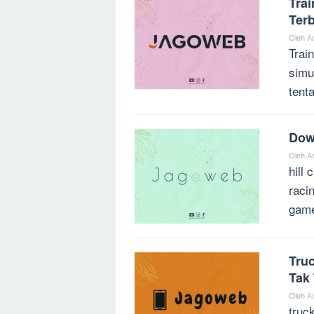
Trai
Ter
Oleh
A
Trai
simu
tent
Dow
Oleh
A
hill
raci
game
Tru
Tak 
Oleh
A
truc