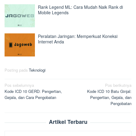
Rank Legend ML: Cara Mudah Naik Rank di
Mobile Legends
Peralatan Jaringan: Memperkuat Koneksi
Internet Anda
Posting pada
Teknologi
Navigasi
Pos sebelumnya
Pos berikutnya
Kode ICD 10 GERD: Pengertian,
Kode ICD 10 Batu Ginjal:
pos
Gejala, dan Cara Pengobatan
Pengertian, Gejala, dan
Pengobatan
Artikel Terbaru