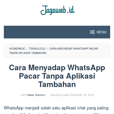
Loncat
ke
konten
MENU
HOMEPAGE
/
TEKNOLOGI
/
CARA MENYADAP WHATSAPP PACAR
TANPA APLIKASI TAMBAHAN
Cara Menyadap WhatsApp
Pacar Tanpa Aplikasi
Tambahan
Oleh
Kabar Gamers
Diposting pada
Desember 18, 2023
WhatsApp menjadi salah satu aplikasi chat yang paling