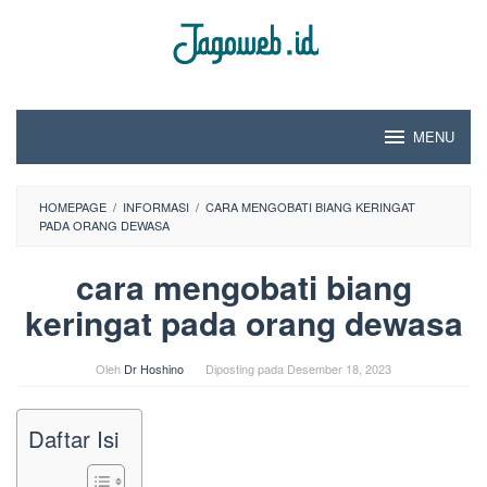
Loncat
ke
konten
MENU
HOMEPAGE
/
INFORMASI
/
CARA MENGOBATI BIANG KERINGAT
PADA ORANG DEWASA
cara mengobati biang
keringat pada orang dewasa
Oleh
Dr Hoshino
Diposting pada
Desember 18, 2023
Daftar Isi