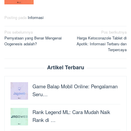
Posting pada
Informasi
Navigasi
Pos sebelumnya
Pos berikutnya
Pernyataan yang Benar Mengenai
Harga Ketoconazole Tablet di
pos
Oogenesis adalah?
Apotik: Informasi Terbaru dan
Terpercaya
Artikel Terbaru
Game Balap Mobil Online: Pengalaman
Seru…
Rank Legend ML: Cara Mudah Naik
Rank di …