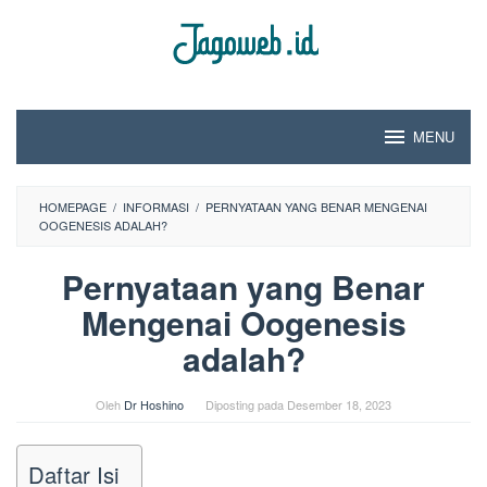
Loncat
ke
konten
MENU
HOMEPAGE
/
INFORMASI
/
PERNYATAAN YANG BENAR MENGENAI
OOGENESIS ADALAH?
Pernyataan yang Benar
Mengenai Oogenesis
adalah?
Oleh
Dr Hoshino
Diposting pada
Desember 18, 2023
Daftar Isi