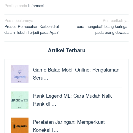
Posting pada
Informasi
Navigasi
Pos sebelumnya
Pos berikutnya
Proses Pemecahan Karbohidrat
cara mengobati biang keringat
pos
dalam Tubuh Terjadi pada Apa?
pada orang dewasa
Artikel Terbaru
Game Balap Mobil Online: Pengalaman
Seru…
Rank Legend ML: Cara Mudah Naik
Rank di …
Peralatan Jaringan: Memperkuat
Koneksi I…