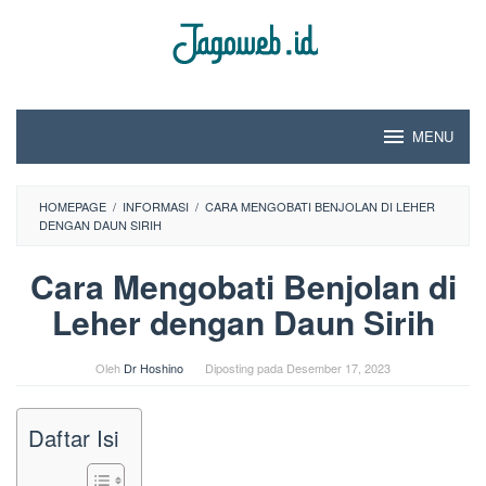
Loncat
ke
konten
MENU
HOMEPAGE
/
INFORMASI
/
CARA MENGOBATI BENJOLAN DI LEHER
DENGAN DAUN SIRIH
Cara Mengobati Benjolan di
Leher dengan Daun Sirih
Oleh
Dr Hoshino
Diposting pada
Desember 17, 2023
Daftar Isi