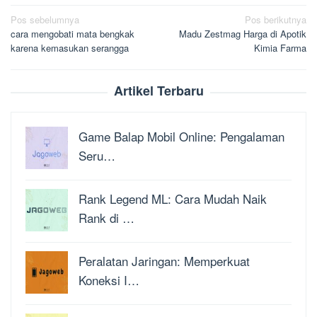
Navigasi
Pos sebelumnya
Pos berikutnya
cara mengobati mata bengkak
Madu Zestmag Harga di Apotik
pos
karena kemasukan serangga
Kimia Farma
Artikel Terbaru
Game Balap Mobil Online: Pengalaman
Seru…
Rank Legend ML: Cara Mudah Naik
Rank di …
Peralatan Jaringan: Memperkuat
Koneksi I…