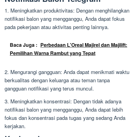
1. Meningkatkan produktivitas: Dengan menghilangkan
notifikasi balon yang mengganggu, Anda dapat fokus
pada pekerjaan atau aktivitas penting lainnya.
Baca Juga :
Perbedaan L'Oreal Majirel dan Majilift:
Pemilihan Warna Rambut yang Tepat
2. Mengurangi gangguan: Anda dapat menikmati waktu
berkualitas dengan keluarga atau teman tanpa
gangguan notifikasi yang terus muncul.
3. Meningkatkan konsentrasi: Dengan tidak adanya
notifikasi balon yang mengganggu, Anda dapat lebih
fokus dan konsentrasi pada tugas yang sedang Anda
kerjakan.