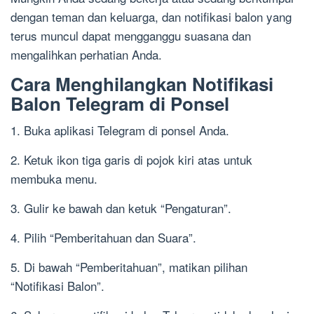
dengan teman dan keluarga, dan notifikasi balon yang
terus muncul dapat mengganggu suasana dan
mengalihkan perhatian Anda.
Cara Menghilangkan Notifikasi
Balon Telegram di Ponsel
1. Buka aplikasi Telegram di ponsel Anda.
2. Ketuk ikon tiga garis di pojok kiri atas untuk
membuka menu.
3. Gulir ke bawah dan ketuk “Pengaturan”.
4. Pilih “Pemberitahuan dan Suara”.
5. Di bawah “Pemberitahuan”, matikan pilihan
“Notifikasi Balon”.