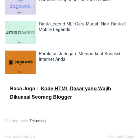
Rank Legend ML: Cara Mudah Naik Rank di
Mobile Legends
Peralatan Jaringan: Memperkuat Koneksi
Internet Anda
Baca Juga :
Kode HTML Dasar yang Wajib
Dikuasai Seorang Blogger
Posting pada
Teknologi
Navigasi
Pos sebelumnya
Pos berikutnya