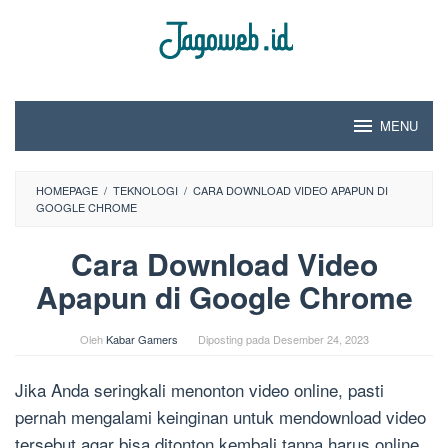
Loncat
ke
konten
MENU
HOMEPAGE
/
TEKNOLOGI
/
CARA DOWNLOAD VIDEO APAPUN DI
GOOGLE CHROME
Cara Download Video
Apapun di Google Chrome
Oleh
Kabar Gamers
Diposting pada
Desember 24, 2023
Jika Anda seringkali menonton video online, pasti
pernah mengalami keinginan untuk mendownload video
tersebut agar bisa ditonton kembali tanpa harus online.