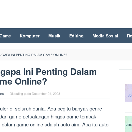
Game
Komputer
Musik
Editing
Media Sosial
Re
NGAPA INI PENTING DALAM GAME ONLINE?
gapa Ini Penting Dalam
me Online?
ers
Diposting pada
Desember 24, 2023
uler di seluruh dunia. Ada begitu banyak genre
 dari game petualangan hingga game tembak-
 dalam game online adalah auto aim. Apa itu auto