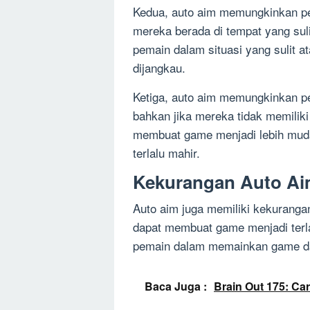
Kedua, auto aim memungkinkan p
mereka berada di tempat yang suli
pemain dalam situasi yang sulit a
dijangkau.
Ketiga, auto aim memungkinkan
bahkan jika mereka tidak memiliki
membuat game menjadi lebih muda
terlalu mahir.
Kekurangan Auto A
Auto aim juga memiliki kekurangan
dapat membuat game menjadi terl
pemain dalam memainkan game d
Baca Juga :
Brain Out 175: Ca