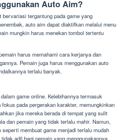
nggunakan Auto Aim?
 bervariasi tergantung pada game yang
nembak, auto aim dapat diaktifkan melalui menu
main mungkin harus menekan tombol tertentu
pemain harus memahami cara kerjanya dan
gannya. Pemain juga harus menggunakan auto
ndalkannya terlalu banyak.
ng dalam game online. Kelebihannya termasuk
 fokus pada pergerakan karakter, memungkinkan
kan jika mereka berada di tempat yang sulit
a dan pemain yang tidak terlalu mahir. Namun,
n seperti membuat game menjadi terlalu mudah
tidak adil bagi pemain yang menggunakannya.