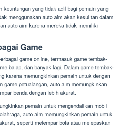
 keuntungan yang tidak adil bagi pemain yang
ak menggunakan auto aim akan kesulitan dalam
 auto aim karena mereka tidak memiliki
bagai Game
berbagai game online, termasuk game tembak-
me balap, dan banyak lagi. Dalam game tembak-
ing karena memungkinkan pemain untuk dengan
m game petualangan, auto aim memungkinkan
mpar benda dengan lebih akurat.
ungkinkan pemain untuk mengendalikan mobil
 olahraga, auto aim memungkinkan pemain untuk
akurat, seperti melempar bola atau melepaskan