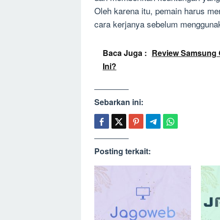
Oleh karena itu, pemain harus m
cara kerjanya sebelum mengguna
Baca Juga :
Review Samsung G
Ini?
Sebarkan ini:
Posting terkait: