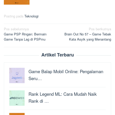
Posting pada
Teknologi
Navigasi
Pos sebelumnya
Pos berikutnya
Game PSP Ringan: Bermain
Brain Out No 57 – Game Tebak
pos
Game Tanpa Lag di PSPmu
Kata Asyik yang Menantang
Artikel Terbaru
Game Balap Mobil Online: Pengalaman
Seru…
Rank Legend ML: Cara Mudah Naik
Rank di …