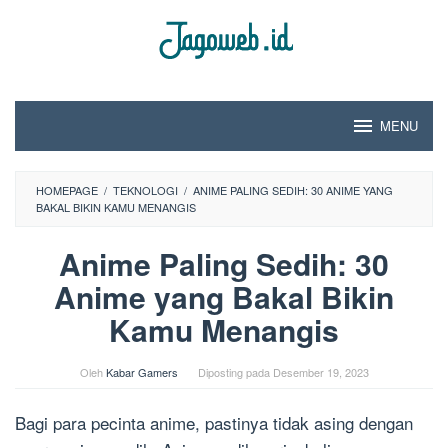
Loncat
ke
konten
MENU
HOMEPAGE
/
TEKNOLOGI
/
ANIME PALING SEDIH: 30 ANIME YANG
BAKAL BIKIN KAMU MENANGIS
Anime Paling Sedih: 30
Anime yang Bakal Bikin
Kamu Menangis
Oleh
Kabar Gamers
Diposting pada
Desember 19, 2023
Bagi para pecinta anime, pastinya tidak asing dengan