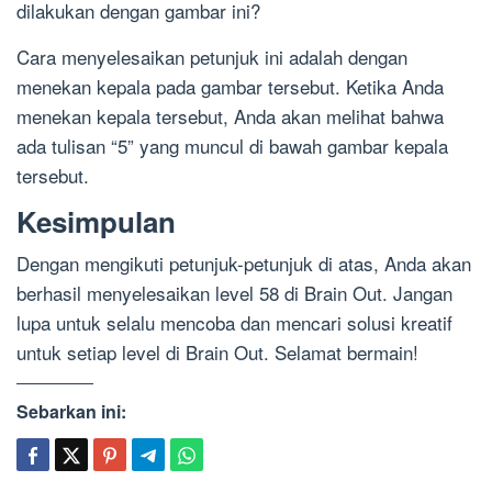
dilakukan dengan gambar ini?
Cara menyelesaikan petunjuk ini adalah dengan
menekan kepala pada gambar tersebut. Ketika Anda
menekan kepala tersebut, Anda akan melihat bahwa
ada tulisan “5” yang muncul di bawah gambar kepala
tersebut.
Kesimpulan
Dengan mengikuti petunjuk-petunjuk di atas, Anda akan
berhasil menyelesaikan level 58 di Brain Out. Jangan
lupa untuk selalu mencoba dan mencari solusi kreatif
untuk setiap level di Brain Out. Selamat bermain!
Sebarkan ini: