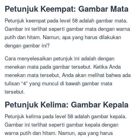
Petunjuk Keempat: Gambar Mata
Petunjuk keempat pada level 58 adalah gambar mata.
Gambar ini terlihat seperti gambar mata dengan warna
putih dan hitam. Namun, apa yang harus dilakukan
dengan gambar ini?
Cara menyelesaikan petunjuk ini adalah dengan
menekan mata pada gambar tersebut. Ketika Anda
menekan mata tersebut, Anda akan melihat bahwa ada
tulisan “4” yang muncul di bawah gambar mata
tersebut.
Petunjuk Kelima: Gambar Kepala
Petunjuk kelima pada level 58 adalah gambar kepala.
Gambar ini terlihat seperti gambar kepala dengan
warna putih dan hitam. Namun, apa yang harus