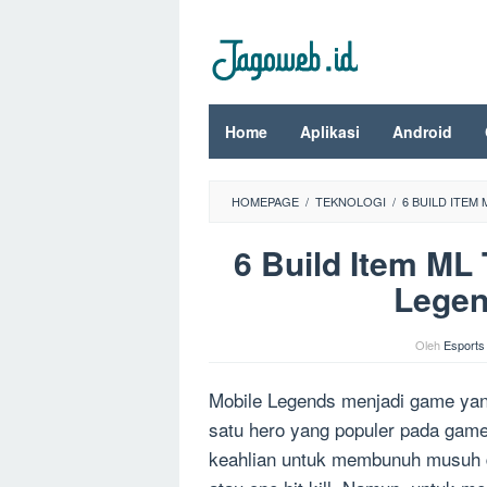
Loncat
ke
konten
Home
Aplikasi
Android
HOMEPAGE
/
TEKNOLOGI
/
6 BUILD ITEM
6 Build Item ML
Legen
Oleh
Esports
Mobile Legends menjadi game yan
satu hero yang populer pada game 
keahlian untuk membunuh musuh 