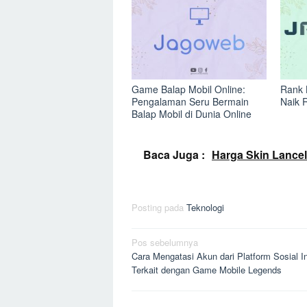
Game Balap Mobil Online:
Rank 
Pengalaman Seru Bermain
Naik 
Balap Mobil di Dunia Online
Baca Juga :
Harga Skin Lancelo
Posting pada
Teknologi
Navigasi
Pos sebelumnya
Cara Mengatasi Akun dari Platform Sosial In
pos
Terkait dengan Game Mobile Legends