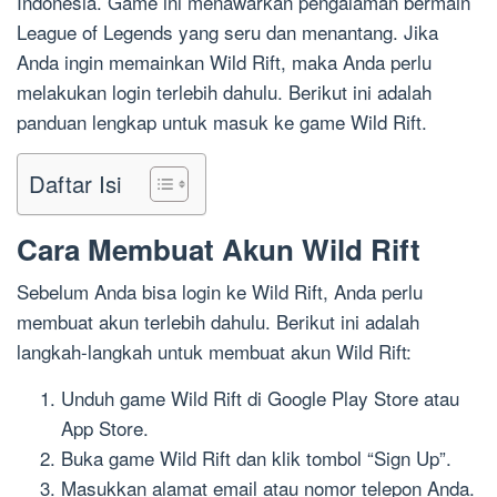
Indonesia. Game ini menawarkan pengalaman bermain
League of Legends yang seru dan menantang. Jika
Anda ingin memainkan Wild Rift, maka Anda perlu
melakukan login terlebih dahulu. Berikut ini adalah
panduan lengkap untuk masuk ke game Wild Rift.
Daftar Isi
Cara Membuat Akun Wild Rift
Sebelum Anda bisa login ke Wild Rift, Anda perlu
membuat akun terlebih dahulu. Berikut ini adalah
langkah-langkah untuk membuat akun Wild Rift:
Unduh game Wild Rift di Google Play Store atau
App Store.
Buka game Wild Rift dan klik tombol “Sign Up”.
Masukkan alamat email atau nomor telepon Anda.