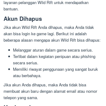
layanan pelanggan Wild Rift untuk mendapatkan
bantuan.
Akun Dihapus
Jika akun Wild Rift Anda dihapus, maka Anda tidak
akan bisa login ke game lagi. Berikut ini adalah
beberapa alasan mengapa akun Wild Rift bisa dihapus:
Melanggar aturan dalam game secara serius.
Terlibat dalam kegiatan penipuan atau phishing
secara serius.
Memiliki riwayat penggunaan yang sangat buruk
atau berbahaya.
Jika akun Anda dihapus, maka Anda tidak bisa
membuat akun baru dengan alamat email atau nomor
telepon yang sama.