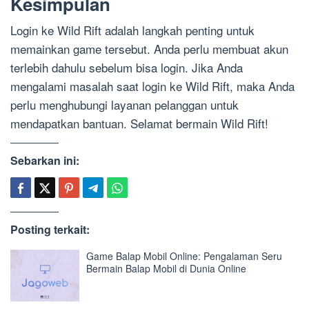
Kesimpulan
Login ke Wild Rift adalah langkah penting untuk
memainkan game tersebut. Anda perlu membuat akun
terlebih dahulu sebelum bisa login. Jika Anda
mengalami masalah saat login ke Wild Rift, maka Anda
perlu menghubungi layanan pelanggan untuk
mendapatkan bantuan. Selamat bermain Wild Rift!
Sebarkan ini:
Posting terkait:
Game Balap Mobil Online: Pengalaman Seru
Bermain Balap Mobil di Dunia Online