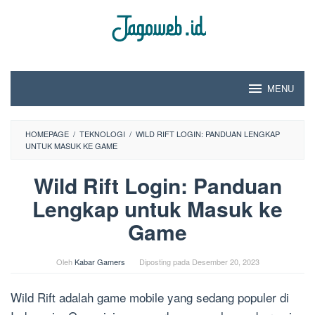
Loncat
ke
konten
MENU
HOMEPAGE
/
TEKNOLOGI
/
WILD RIFT LOGIN: PANDUAN LENGKAP
UNTUK MASUK KE GAME
Wild Rift Login: Panduan
Lengkap untuk Masuk ke
Game
Oleh
Kabar Gamers
Diposting pada
Desember 20, 2023
Wild Rift adalah game mobile yang sedang populer di