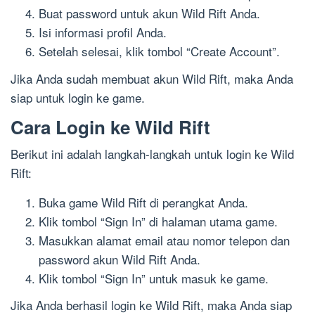
Buat password untuk akun Wild Rift Anda.
Isi informasi profil Anda.
Setelah selesai, klik tombol “Create Account”.
Jika Anda sudah membuat akun Wild Rift, maka Anda
siap untuk login ke game.
Cara Login ke Wild Rift
Berikut ini adalah langkah-langkah untuk login ke Wild
Rift:
Buka game Wild Rift di perangkat Anda.
Klik tombol “Sign In” di halaman utama game.
Masukkan alamat email atau nomor telepon dan
password akun Wild Rift Anda.
Klik tombol “Sign In” untuk masuk ke game.
Jika Anda berhasil login ke Wild Rift, maka Anda siap