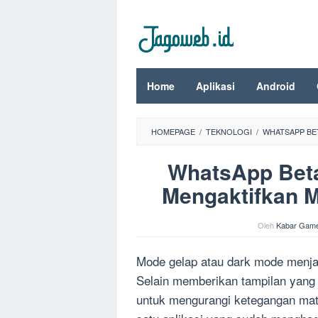
Loncat
ke
konten
Home
Aplikasi
Android
HOMEPAGE
/
TEKNOLOGI
/
WHATSAPP BE
WhatsApp Bet
Mengaktifkan 
Oleh
Kabar Gam
Mode gelap atau dark mode menjad
Selain memberikan tampilan yang 
untuk mengurangi ketegangan mat