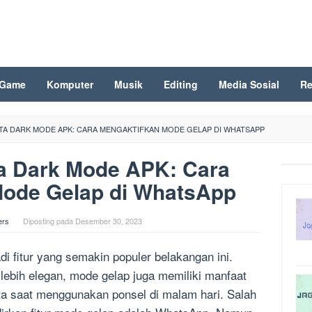
Game
Komputer
Musik
Editing
Media Sosial
Re
TA DARK MODE APK: CARA MENGAKTIFKAN MODE GELAP DI WHATSAPP
a Dark Mode APK: Cara
Mode Gelap di WhatsApp
ers
Diposting pada
Desember 30, 2023
i fitur yang semakin populer belakangan ini.
lebih elegan, mode gelap juga memiliki manfaat
a saat menggunakan ponsel di malam hari. Salah