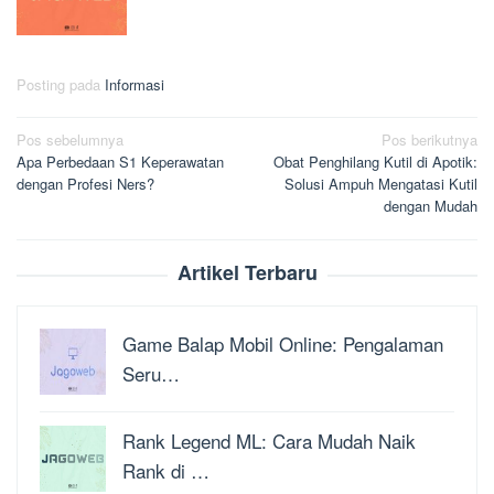
Posting pada
Informasi
Navigasi
Pos sebelumnya
Pos berikutnya
Apa Perbedaan S1 Keperawatan
Obat Penghilang Kutil di Apotik:
pos
dengan Profesi Ners?
Solusi Ampuh Mengatasi Kutil
dengan Mudah
Artikel Terbaru
Game Balap Mobil Online: Pengalaman
Seru…
Rank Legend ML: Cara Mudah Naik
Rank di …