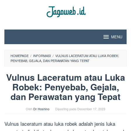
Loncat
ke
konten
MENU
HOMEPAGE
/
INFORMASI
/
VULNUS LACERATUM ATAU LUKA ROBEK:
PENYEBAB, GEJALA, DAN PERAWATAN YANG TEPAT
Vulnus Laceratum atau Luka
Robek: Penyebab, Gejala,
dan Perawatan yang Tepat
Oleh
Dr Hoshino
Diposting pada
Desember 17, 2023
Vulnus laceratum atau luka robek adalah jenis luka