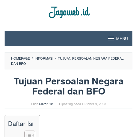
Loncat
ke
konten
MENU
HOMEPAGE
/
INFORMASI
/
TUJUAN PERSOALAN NEGARA FEDERAL
DAN BFO
Tujuan Persoalan Negara
Federal dan BFO
Oleh
Materi 1k
Diposting pada
Oktober 9, 2023
Daftar Isi