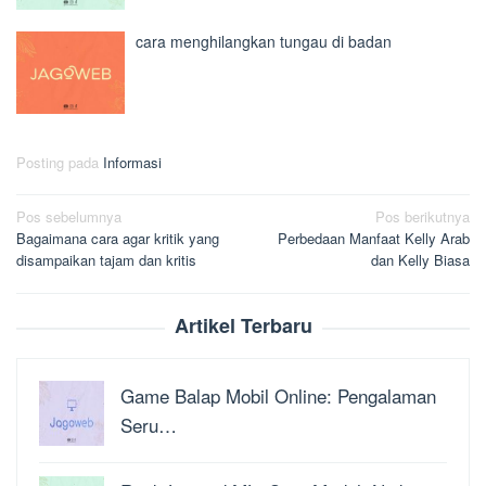
cara menghilangkan tungau di badan
Posting pada
Informasi
Navigasi
Pos sebelumnya
Pos berikutnya
Bagaimana cara agar kritik yang
Perbedaan Manfaat Kelly Arab
pos
disampaikan tajam dan kritis
dan Kelly Biasa
Artikel Terbaru
Game Balap Mobil Online: Pengalaman
Seru…