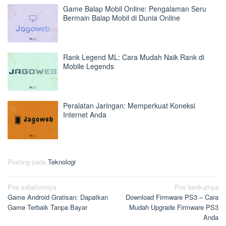
Game Balap Mobil Online: Pengalaman Seru
Bermain Balap Mobil di Dunia Online
Rank Legend ML: Cara Mudah Naik Rank di
Mobile Legends
Peralatan Jaringan: Memperkuat Koneksi
Internet Anda
Posting pada
Teknologi
Navigasi
Pos sebelumnya
Pos berikutnya
Game Android Gratisan: Dapatkan
Download Firmware PS3 – Cara
pos
Game Terbaik Tanpa Bayar
Mudah Upgrade Firmware PS3
Anda