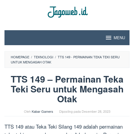
Loncat
ke
konten
MENU
HOMEPAGE
/
TEKNOLOGI
/
TTS 149 - PERMAINAN TEKA TEKI SERU
UNTUK MENGASAH OTAK
TTS 149 – Permainan Teka
Teki Seru untuk Mengasah
Otak
Oleh
Kabar Gamers
Diposting pada
Desember 28, 2023
TTS 149 atau Teka Teki Silang 149 adalah permainan