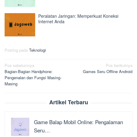
Peralatan Jaringan: Memperkuat Koneksi
Internet Anda
Posting pada
Teknologi
Navigasi
Pos sebelumnya
Pos berikutnya
Bagian-Bagian Handphone:
Games Seru Offline Android
pos
Pengenalan dan Fungsi Masing-
Masing
Artikel Terbaru
Game Balap Mobil Online: Pengalaman
Seru…