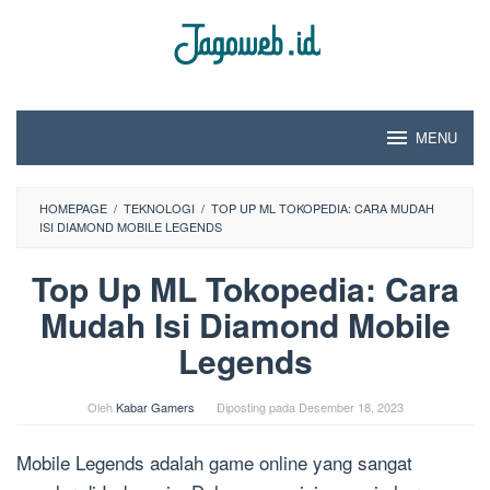
Loncat
ke
konten
MENU
HOMEPAGE
/
TEKNOLOGI
/
TOP UP ML TOKOPEDIA: CARA MUDAH
ISI DIAMOND MOBILE LEGENDS
Top Up ML Tokopedia: Cara
Mudah Isi Diamond Mobile
Legends
Oleh
Kabar Gamers
Diposting pada
Desember 18, 2023
Mobile Legends adalah game online yang sangat