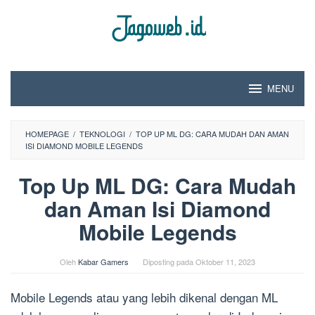
Loncat
ke
konten
MENU
HOMEPAGE
/
TEKNOLOGI
/
TOP UP ML DG: CARA MUDAH DAN AMAN
ISI DIAMOND MOBILE LEGENDS
Top Up ML DG: Cara Mudah
dan Aman Isi Diamond
Mobile Legends
Oleh
Kabar Gamers
Diposting pada
Oktober 11, 2023
Mobile Legends atau yang lebih dikenal dengan ML