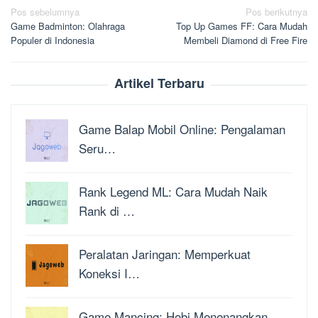
Navigasi
Pos sebelumnya
Pos berikutnya
Game Badminton: Olahraga
Top Up Games FF: Cara Mudah
pos
Populer di Indonesia
Membeli Diamond di Free Fire
Artikel Terbaru
Game Balap Mobil Online: Pengalaman
Seru…
Rank Legend ML: Cara Mudah Naik
Rank di …
Peralatan Jaringan: Memperkuat
Koneksi I…
Game Mancing: Hobi Menenangkan