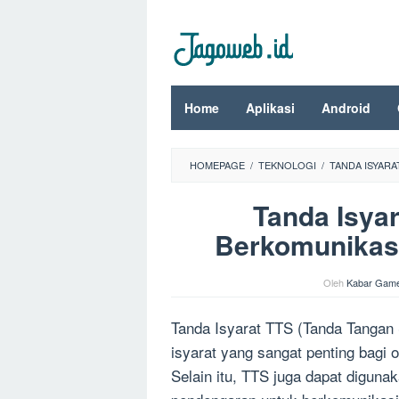
Loncat
ke
konten
Home
Aplikasi
Android
HOMEPAGE
/
TEKNOLOGI
/
TANDA ISYARA
Tanda Isya
Berkomunikasi
Oleh
Kabar Gam
Tanda Isyarat TTS (Tanda Tangan 
isyarat yang sangat penting bagi
Selain itu, TTS juga dapat diguna