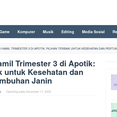
Game
Komputer
Musik
Editing
Media Sosial
Re
U HAMIL TRIMESTER 3 DI APOTIK: PILIHAN TERBAIK UNTUK KESEHATAN DAN PERT
mil Trimester 3 di Apotik:
ik untuk Kesehatan dan
umbuhan Janin
o
Diposting pada
Desember 17, 2023