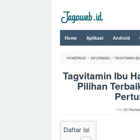
Loncat
ke
konten
Home
Aplikasi
Android
HOMEPAGE
/
INFORMASI
/
TAGVITAMIN IB
Tagvitamin Ibu Ha
Pilihan Terba
Pert
Oleh
Dr Hoshin
Daftar Isi