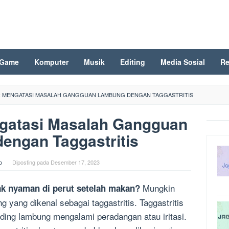
Game
Komputer
Musik
Editing
Media Sosial
Re
: MENGATASI MASALAH GANGGUAN LAMBUNG DENGAN TAGGASTRITIS
ngatasi Masalah Gangguan
engan Taggastritis
o
Diposting pada
Desember 17, 2023
Mungkin
ak nyaman di perut setelah makan?
yang dikenal sebagai taggastritis. Taggastritis
nding lambung mengalami peradangan atau iritasi.