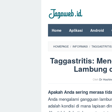
Loncat
ke
konten
Home
Aplikasi
Android
HOMEPAGE
/
INFORMASI
/
TAGGASTRITIS
Taggastritis: Me
Lambung d
Oleh
Dr Hoshin
Apakah Anda sering merasa tid
Anda mengalami gangguan lambung 
adalah kondisi di mana lapisan di