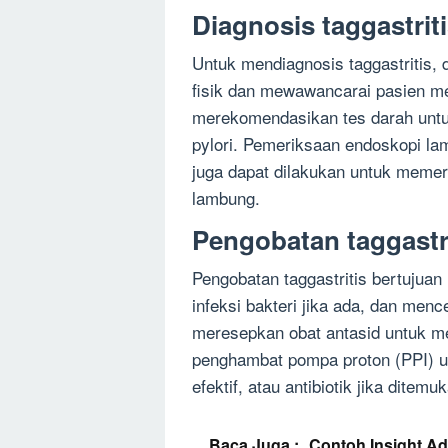
Diagnosis taggastrit
Untuk mendiagnosis taggastritis,
fisik dan mewawancarai pasien me
merekomendasikan tes darah untuk
pylori. Pemeriksaan endoskopi la
juga dapat dilakukan untuk memer
lambung.
Pengobatan taggastri
Pengobatan taggastritis bertujua
infeksi bakteri jika ada, dan men
meresepkan obat antasid untuk m
penghambat pompa proton (PPI) u
efektif, atau antibiotik jika ditemu
Baca Juga :
Contoh Insight A