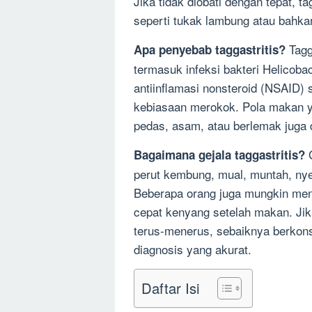
Jika tidak diobati dengan tepat, 
seperti tukak lambung atau bahka
Tagg
Apa penyebab taggastritis?
termasuk infeksi bakteri Helicoba
antiinflamasi nonsteroid (NSAID) s
kebiasaan merokok. Pola makan y
pedas, asam, atau berlemak juga d
G
Bagaimana gejala taggastritis?
perut kembung, mual, muntah, nyeri
Beberapa orang juga mungkin me
cepat kenyang setelah makan. Jik
terus-menerus, sebaiknya berkon
diagnosis yang akurat.
Daftar Isi