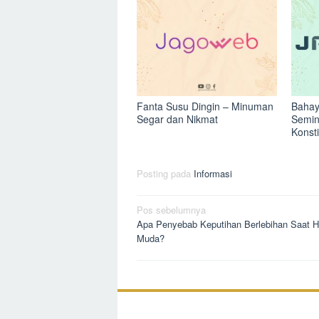
Fanta Susu Dingin – Minuman
Bahay
Segar dan Nikmat
Semin
Konst
Posting pada
Informasi
Navigasi
Pos sebelumnya
Apa Penyebab Keputihan Berlebihan Saat H
pos
Muda?